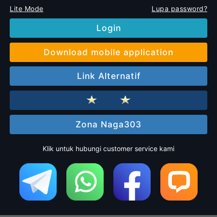
Lite Mode
Lupa password?
Login
Download mobile application
Link Alternatif
Zona Naga303
Klik untuk hubungi customer service kami