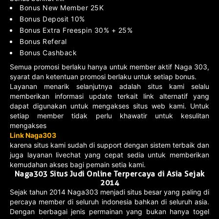
Bonus New Member 25K
Bonus Deposit 10%
Bonus Extra Freespin 30% + 25%
Bonus Referal
Bonus Cashback
Semua promosi berlaku hanya untuk member aktif Naga 303,
syarat dan ketentuan promosi berlaku untuk setiap bonus.
Layanan menarik selanjutnya adalah situs kami selalu
memberikan informasi update terkait link alternatif yang
dapat digunakan untuk mengakses situs web kami. Untuk
setiap member tidak perlu khawatir untuk kesulitan
mengakses
Link Naga303
karena situs kami sudah di support dengan sistem terbaik dan
juga layanan livechat yang cepat sedia untuk memberikan
kemudahan akses bagi pemain setia kami.
Naga303 Situs Judi Online Terpercaya di Asia Sejak
2014
Sejak tahun 2014 Naga303 menjadi situs besar yang paling di
percaya member di seluruh indonesia bahkan di seluruh asia.
Dengan berbagai jenis permainan yang bukan hanya togel